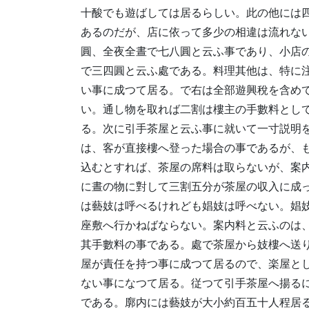
十酸でも遊ばしては居るらしい。此の他には
あるのだが、店に依って多少の相違は流れな
圓、全夜全晝で七八圓と云ふ事であり、小店
で三四圓と云ふ處である。料理其他は、特に
い事に成つて居る。で右は全部遊興稅を含め
い。通し物を取れば二割は樓主の手數料とし
る。次に引手茶屋と云ふ事に就いて一寸説明
は、客が直接樓へ登った場合の事であるが、
込むとすれば、茶屋の席料は取らないが、案
に晝の物に對して三割五分が茶屋の収入に成
は藝妓は呼べるけれども娼妓は呼べない。娼
座敷へ行かねばならない。案内料と云ふのは
其手數料の事である。處で茶屋から妓樓へ送
屋が責任を持つ事に成つて居るので、楽屋と
ない事になつて居る。従つて引手茶屋へ揚る
である。廓内には藝妓が大小約百五十人程居