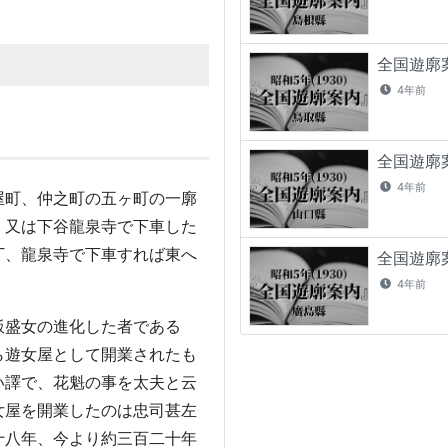
全国遊廓案
4年前
全国遊廓案
4年前
屋町、仲之町の五ヶ町の一廓
、又は下谷龍泉寺で下車した
丁、龍泉寺で下車すれば東へ
全国遊廓案
4年前
飯盛女の進化した者である
ら遊女屋として開業されたも
い譯で、花魁の事を太夫と云
女屋を開業したのは忠司甚左
十八年、今より約三百二十年