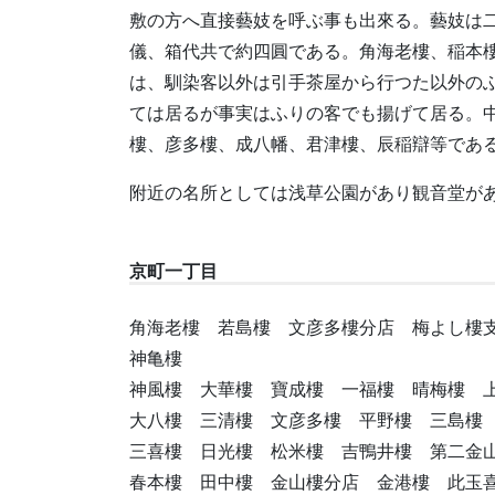
敷の方へ直接藝妓を呼ぶ事も出來る。藝妓は
儀、箱代共で約四圓である。角海老樓、稲本
は、馴染客以外は引手茶屋から行つた以外の
ては居るが事実はふりの客でも揚げて居る。
樓、彦多樓、成八幡、君津樓、辰稲辯等であ
附近の名所としては浅草公園があり観音堂が
京町一丁目
角海老樓 若島樓 文彦多樓分店 梅よし樓
神亀樓
神風樓 大華樓 寶成樓 一福樓 晴梅樓 
大八樓 三清樓 文彦多樓 平野樓 三島樓
三喜樓 日光樓 松米樓 吉鴨井樓 第二金
春本樓 田中樓 金山樓分店 金港樓 此玉