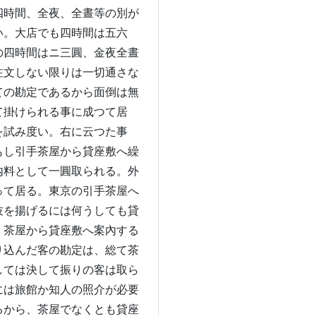
四時間、全夜、全晝等の別が
い。大店でも四時間は五六
の四時間はニ三圓、金夜全晝
注文しない限りは一切通さな
ての勘定であるから面倒は無
て掛けられる事に成つて居
を試み度い。右に云つた事
もし引手茶屋から貸座敷へ繰
内料として一圓取られる。外
って居る。東京の引手茶屋へ
妓を揚げるには何うしても貸
、茶屋から貸座敷へ案內する
り込んだ客の勘定は、総て茶
しては決して振りの客は取ら
には旅館か知人の照介が必要
るから、茶屋でなくとも貸座