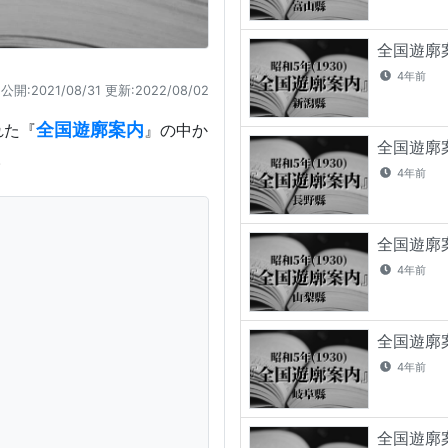
全国遊廓案
4年前
公開:2021/08/31 更新:
2022/08/02
全国遊廓案内
れた『
』の中か
全国遊廓案
。
4年前
全国遊廓案
4年前
全国遊廓案
4年前
全国遊廓案