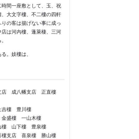
二時間一座敷として、玉、祝
樓、大文字樓、不二樓の四軒
ふりの客は揚げない事に成っ
中店は河內樓、蓬萊棲、三河
る。
ある。妓樓は、
支店 成八幡支店 正直樓
上吉樓 豊川樓
 金盛樓 一山木樓
山樓 山下樓 豊泉樓
喜樓支店 喜泉樓 勝山樓