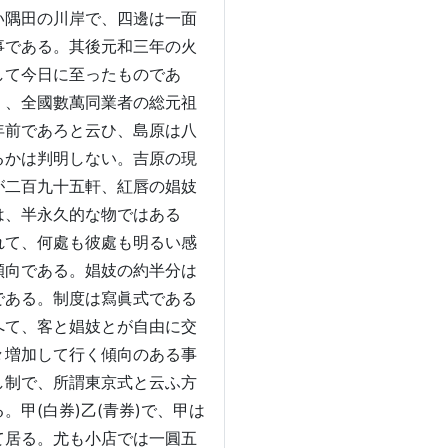
い隅田の川岸で、四邊は一面
事である。其後元和三年の火
して今日に至ったものであ
く、全國數萬同業者の総元祖
年前であろと云ひ、島原は八
るかは判明しない。吉原の現
が二百九十五軒、紅唇の娼妓
は、半永久的な物ではある
れて、何處も彼處も明るい感
傾向である。娼妓の約半分は
である。制度は寫眞式である
へて、客と娼妓とが自由に交
々増加して行く傾向のある事
し制で、所謂東京式と云ふ方
甲(白券)乙(青券)で、甲は
て居る。尤も小店では一圓五