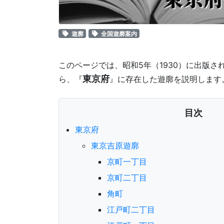
遊廓
全国遊廓案内
このページでは、昭和5年（1930）に出版さ
東京府
ら、『
』に存在した遊廓を説明します
目次
東京府
東京吉原遊廓
京町一丁目
京町二丁目
角町
江戸町二丁目