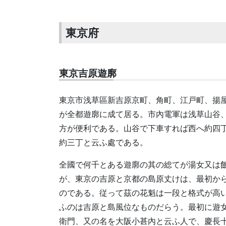
東京府
東京吉原遊廓
東京市浅草區新吉原京町、角町、江戸町、揚
が全都遊廓に成て居る。市內電軍は浅草山谷
方が便利である。山谷で下車すれば西へ約四
約三丁と云ふ處である。
全國で何千とある遊廓の其の総てが湯女又は
が、東京の吉原と京都の島原丈けは、最初か
のである。従って茲の花魁は一段と格式が高
ふのは吉原と島風位なものだらう。最初に遊
衛門、又の名を大阪小甚內と云ふ人で、慶長