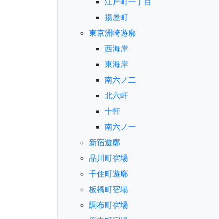
江戸町一丁目
揚屋町
東京洲崎遊廓
西海岸
東海岸
南六ノ二
北六軒
十軒
南六ノ一
新宿遊廓
品川町宿場
千住町遊廓
板橋町宿場
調布町宿場