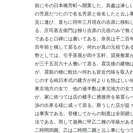
前に今の日本橋芳町へ開業した。其處は淋し
の芳原だつたので名る芳原と命名したと云ふ
災に逢ひ、直ちに同年三月現在の吉原に移転
る。庄司甚左衛門は独り吉原の元祖のみで無
であると口碑には書いてある。奈良は千二百
百年前と稱して居るが、何れが真の元祖であ
勢としては、引手茶屋が四十五軒、貸座敷業
が三千五百六十人働いて居る。震災後の建物
が、震前の物に較比べ何れも皆近代味を取入
じのする純日本式の建方が何よりも悦ばしい
東京地方の女で、他の過半数は東北地方の女
が、家に依つては店の横手に應接所を装置ら
渉の出來る様に成って居る。斯うした店が益
は事実である。登樓してからの制度は全部廻
法である。而して遊興に甲乙二種の等級がある。
二時間四圓、乙は二時間二圓と云ふ事になつ