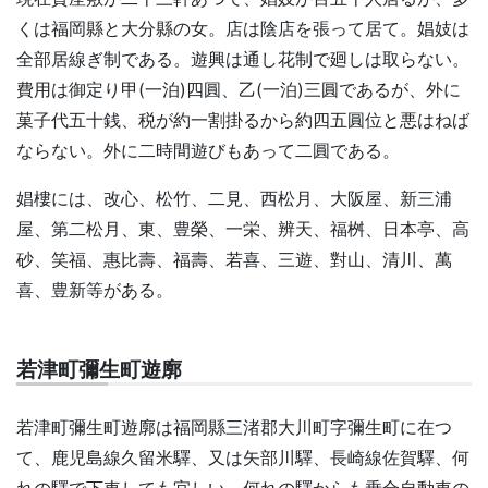
くは福岡縣と大分縣の女。店は陰店を張って居て。娼妓は
全部居線ぎ制である。遊興は通し花制で廻しは取らない。
費用は御定り甲(一泊)四圓、乙(一泊)三圓であるが、外に
菓子代五十銭、税が約一割掛るから約四五圓位と悪はねば
ならない。外に二時間遊びもあって二圓である。
娼樓には、改心、松竹、二見、西松月、大阪屋、新三浦
屋、第二松月、東、豊榮、一栄、辨天、福桝、日本亭、高
砂、笑福、惠比壽、福壽、若喜、三遊、對山、清川、萬
喜、豊新等がある。
若津町彌生町遊廓
若津町彌生町遊廓は福岡縣三渚郡大川町字彌生町に在つ
て、鹿児島線久留米驛、又は矢部川驛、長崎線佐賀驛、何