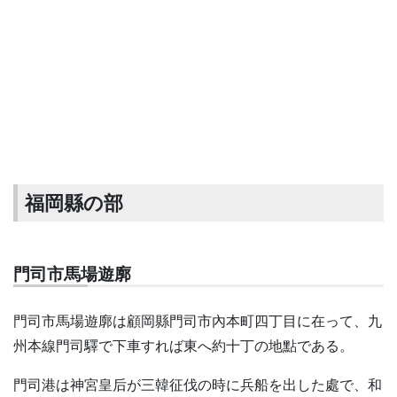
福岡縣の部
門司市馬場遊廓
門司市馬場遊廓は顧岡縣門司市內本町四丁目に在って、九
州本線門司驛で下車すれば東へ約十丁の地點である。
門司港は神宮皇后が三韓征伐の時に兵船を出した處で、和