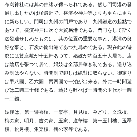
布刈神社には其の由緒が傳へられてある。然し門司港の發
展し出したのは極最近で、横濱や神戶等よりも更らに更ら
に新らしい。門司は九州の門戶であり、九州鐵道の起點で
あつて、横濱神戸に次ぐ大貿易港である。門司をして斯く
迄發達せしめたものは、其の位置の重要な事と、港湾の良
好な事と、石炭の輸出港であつた爲めである。現在此の遊
廓には貸座敷が十五軒あつて、娼妓が約百五十人居る。店
は陰店を張つて居て、娼妓は全部居稼ぎ制である。送り込
み制はやらない。時間制で廻しは絶對に取らない。御定り
は甲八圓、乙六圓、丙四圓で一泊が出来る。外に一時間遊
びは二圓三十錢である。藝妓を呼べば一時間の玉代が一圓
十二錢。
妓樓は、第一遊喜樓、一楽亭、月見樓、みどり、文珠樓、
梅の家、明月、吉の家、玉家、進華樓、第一玉川樓、玉翠
樓、松月樓、集楽樓、鶴の家等である。