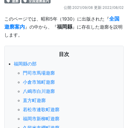
遊廓
全国遊廓案内
公開:2021/09/08 更新:
2022/08/02
全国
このページでは、昭和5年（1930）に出版された『
遊廓案内
福岡縣
』の中から、『
』に存在した遊廓を説明
します。
目次
福岡縣の部
門司市馬場遊廓
小倉市旭町遊廓
八嶋市白川遊廓
直方町遊廓
若松市連歌町遊廓
福岡市新柳町遊廓
久留米市櫻町遊廓