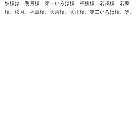
妓樓は、明月樓、第一いろは樓、福柳樓、若戎樓、若薬
樓、松月、福壽樓、大吉樓、大正樓、第二いろは樓、等。