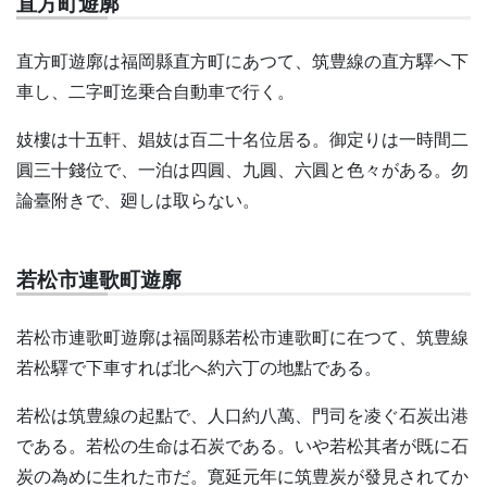
直方町遊廓
直方町遊廓は福岡縣直方町にあつて、筑豊線の直方驛へ下
車し、二字町迄乗合自動車で行く。
妓樓は十五軒、娼妓は百二十名位居る。御定りは一時間二
圓三十錢位で、一泊は四圓、九圓、六圓と色々がある。勿
論臺附きで、廻しは取らない。
若松市連歌町遊廓
若松市連歌町遊廓は福岡縣若松市連歌町に在つて、筑豊線
若松驛で下車すれば北へ約六丁の地點である。
若松は筑豊線の起點で、人口約八萬、門司を凌ぐ石炭出港
である。若松の生命は石炭である。いや若松其者が既に石
炭の為めに生れた市だ。寛延元年に筑豊炭が發見されてか