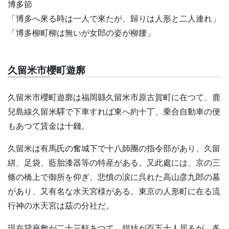
博多節
「博多へ來る時は一人で來たが、歸りは人形と二人連れ」
「博多柳町柳は無いが女郎の姿が柳腰」
久留米市櫻町遊廓
久留米市櫻町遊廓は福岡縣久留米市原古賀町に在つて、鹿
兒島線久留米驛で下車すれば東へ約十丁、乗合自動車の便
もあつて賃金は十錢。
久留米は有馬氏の奮城下で十八師團の指令部があり、久留
絣、足袋、藍胎漆器等の特産がある。又此處には、京の三
條の橋上で御所を仰ぎ、悲憤の涙に呉れた高山彦九郎の墓
があり、又有名な水天宮様がある。東京の人形町に在る流
行神の水天宮は茲の分社だ。
現在貸座敷が二十三軒あつて、娼妓が百五十人居るが、多