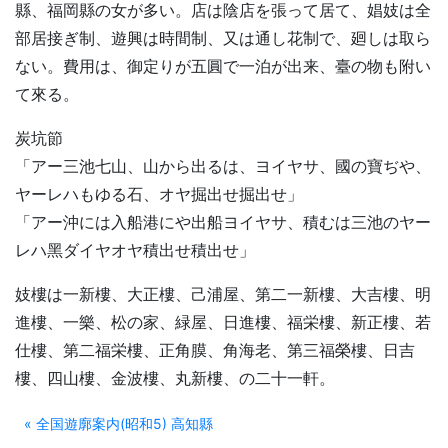
縣、福岡縣の女が多い。店は陰店を張って居て、娼妓は全
部居接ぎ制、遊興は時間制、又は通し花制で、廻しは取ら
ない。費用は、御定りが五圓で一泊が出来、臺の物も附い
て來る。
炭坑節
「アー三池七山、山から出るは、ヨイヤサ、國の寶ぢや、
ヤーレハもゆる石、オヤ掘出せ掘出せ」
「アー沖には入船港にや出船ヨイヤサ、積むは三池のヤー
レハ黑ダイヤオヤ積出せ積出せ」
妓樓は一新樓、大正樓、己浦屋、第二一新樓、大吉樓、明
進樓、一樂、松の家、緑屋、日進樓、福栄樓、新正樓、若
仕樓、第二福栄樓、正角膜、角海老、第三福榮樓、日吉
樓、四山樓、金波樓、丸新樓、の二十一軒。
« 全国遊廓案内(昭和5) 高知縣