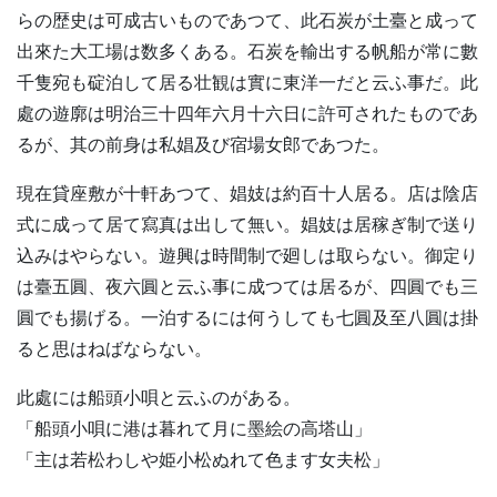
らの歴史は可成古いものであつて、此石炭が土臺と成って
出來た大工場は数多くある。石炭を輸出する帆船が常に數
千隻宛も碇泊して居る壮観は實に東洋一だと云ふ事だ。此
處の遊廓は明治三十四年六月十六日に許可されたものであ
るが、其の前身は私娼及び宿場女郎であつた。
現在貸座敷が十軒あつて、娼妓は約百十人居る。店は陰店
式に成って居て寫真は出して無い。娼妓は居稼ぎ制で送り
込みはやらない。遊興は時間制で廻しは取らない。御定り
は臺五圓、夜六圓と云ふ事に成つては居るが、四圓でも三
圓でも揚げる。一泊するには何うしても七圓及至八圓は掛
ると思はねばならない。
此處には船頭小唄と云ふのがある。
「船頭小唄に港は暮れて月に墨絵の高塔山」
「主は若松わしや姫小松ぬれて色ます女夫松」