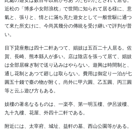
此處の遊女は數百年以前からあつたものだとされて居る。
近松の「博多小女郎浪枕」で世間に知られて居る様に、意
氣と、張りと、情とに滿ち充た遊女として一般世駆に通つ
て來た所丈けに、今尚其幾分の傳統を受け継いで評判が普
い。
目下貸座敷は四十二軒あつて、娼妓は五百二十人居る。佐
賀、長崎、熊本縣人が多い。店は陰店を張って居て、娼妓
は全部居稼ぎ制で送り込みはやらない。遊興は時間制と、
通し花制とあつて廻しは取らない。費用は御定り一泊が七
圓五十錢で臺の物が附く。尚外に甲六圓、乙五圓、丙三圓
等と云ふ遊び方もある。
妓樓の著名なるものは、一楽亭、第一明玉樓、伊呂波樓、
九十九樓、花屋、外四十二軒である。
附近には、太宰府、城址、益軒の墓、西山公園等がある。