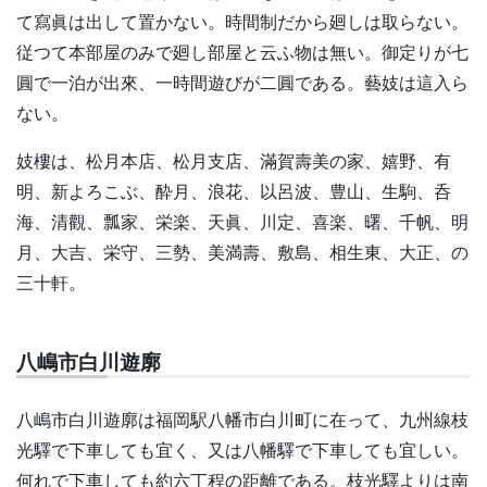
て寫眞は出して置かない。時間制だから廻しは取らない。
従つて本部屋のみで廻し部屋と云ふ物は無い。御定りが七
圓で一泊が出來、一時間遊びが二圓である。藝妓は這入ら
ない。
妓樓は、松月本店、松月支店、滿賀壽美の家、嬉野、有
明、新よろこぶ、酔月、浪花、以呂波、豊山、生駒、呑
海、清觀、瓢家、栄楽、天眞、川定、喜楽、曙、千帆、明
月、大吉、栄守、三勢、美満壽、敷島、相生東、大正、の
三十軒。
八嶋市白川遊廓
八嶋市白川遊廓は福岡駅八幡市白川町に在って、九州線枝
光驛で下車しても宜く、又は八幡驛で下車しても宜しい。
何れで下車しても約六丁程の距離である。枝光驛よりは南