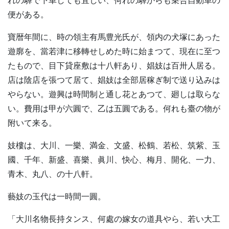
れの驛で下車しても宜しい、何れの驛からも乗合自動車の
便がある。
寶暦年間に、時の領主有馬豊光氏が、領内の犬塚にあった
遊廓を、當若津に移轉せしめた時に始まつて、現在に至つ
たもので、目下貸座敷は十八軒あり、娼妓は百卅人居る。
店は陰店を張つて居て、娼妓は全部居稼ぎ制で送り込みは
やらない。遊興は時間制と通し花とあつて、廻しは取らな
い。費用は甲が六圓で、乙は五圓である。何れも臺の物が
附いて来る。
妓樓は、大川、一樂、満金、文盛、松鶴、若松、筑紫、玉
國、千年、新盛、喜樂、眞川、快心、梅月、開化、一力、
青木、丸八、の十八軒。
藝妓の玉代は一時間一圓。
「大川名物長持タンス、何處の嫁女の道具やら、若い大工