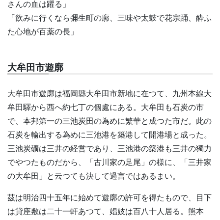
さんの血は躍る」
「飲みに行くなら彌生町の廓、三味や太鼓で花宗踊、酔ふ
た心地が百薬の長」
大牟田市遊廓
大牟田市遊廓は福岡縣大牟田市新地に在つて、九州本線大
牟田驛から西へ約七丁の個處にある。大牟田も石炭の市
で、本邦第一の三池炭田の為めに繁華と成つた市だ。此の
石炭を輸出する為めに三池港を築港して開港場と成った。
三池炭礦は三井の経営であり、三池港の築港も三井の獨力
でやつたものだから、「古川家の足尾」の様に、「三井家
の大牟田」と云つても決して過言ではあるまい。
茲は明治四十五年に始めて遊廓の許可を得たもので、目下
は貸座敷は二十一軒あつて、娼妓は百八十人居る。熊本