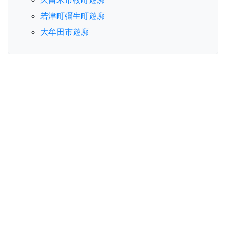
若津町彌生町遊廓
大牟田市遊廓