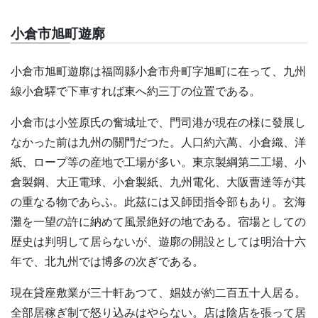
小倉市旭町遊廓
小倉市旭町遊廓は福岡縣小倉市舟町字旭町に在って、九州
線小倉驛で下車すれば東へ約三丁の位置である。
小倉市は小笠原氏の奮城址で、門司港が現在の様に發展し
なかった前は九州の關門だつた。人口約六萬、小倉織、洋
紙、ロープ等の産地で工場が多い。東京製綱第二工場、小
倉製鋼、大正電球、小倉製紙、九州電化、大阪曹達等が其
の重なる物であらふ。此茲には又師団指令部もあり。玄海
灘を一望の許に納めて風景絶好の地である。宿場としての
歴史は判明して居らないが、遊廓の開設としては明治十六
年で、北九州では博多の次ぎである。
現在貸座敷業が三十軒あつて、娼妓が約二百五十人居る。
全部居稼ぎ制で怒り込みはやらない。店は陰店を張って居