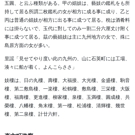
五圓、と云ふ種類がある。甲の娼妓は、藝妓の鑑札をも所
持して居る所謂二枚鑑札の女が相方に成る事に成り、乙と
丙は普通の娼妓が相方に出る事に成つて居る。稅は酒肴料
には掛らないで、玉代に對してのみ一割二分六厘丈け附く
事に成つて居る。茲の藝娼妓は主に九州地方の女で、殊に
島原方面の女が多い。
里謡「見せてやり度い此の九州の、山に石英町には工場、
湊々に船が着く。よんこらささ」
妓樓は、日の丸樓、壽樓、大福接、大光樓、金盛樓、駒音
樓、第二敷島棲、一楽樓、松鶴樓、敷島樓、三栄樓、大阪
樓、福壽樓、更進樓、柳家樓、泉樓、玉満樓、圓成棲、共
榮樓、八幡樓、角末樓、第一樓、松浦樓、清輝樓、幾世
樓、第二泉樓、計廿六軒。