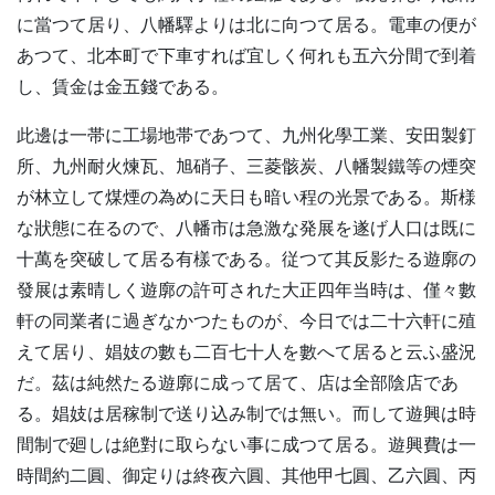
に當つて居り、八幡驛よりは北に向つて居る。電車の便が
あつて、北本町で下車すれば宜しく何れも五六分間で到着
し、賃金は金五錢である。
此邊は一帯に工場地帯であつて、九州化學工業、安田製釘
所、九州耐火煉瓦、旭硝子、三菱骸炭、八幡製鐵等の煙突
が林立して煤煙の為めに天日も暗い程の光景である。斯様
な狀態に在るので、八幡市は急激な発展を遂げ人口は既に
十萬を突破して居る有樣である。従つて其反影たる遊廓の
發展は素晴しく遊廓の許可された大正四年当時は、僅々數
軒の同業者に過ぎなかつたものが、今日では二十六軒に殖
えて居り、娼妓の數も二百七十人を數へて居ると云ふ盛況
だ。茲は純然たる遊廓に成って居て、店は全部陰店であ
る。娼妓は居稼制で送り込み制では無い。而して遊興は時
間制で廻しは絶對に取らない事に成つて居る。遊興費は一
時間約二圓、御定りは終夜六圓、其他甲七圓、乙六圓、丙