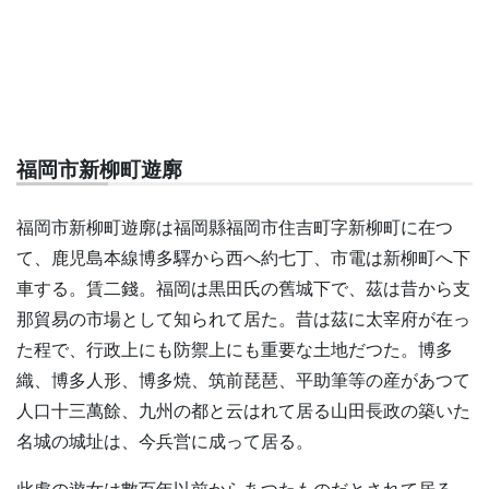
福岡市新柳町遊廓
福岡市新柳町遊廓は福岡縣福岡市住吉町字新柳町に在つ
て、鹿児島本線博多驛から西へ約七丁、市電は新柳町へ下
車する。賃二錢。福岡は黒田氏の舊城下で、茲は昔から支
那貿易の市場として知られて居た。昔は茲に太宰府が在っ
た程で、行政上にも防禦上にも重要な土地だつた。博多
織、博多人形、博多焼、筑前琵琶、平助筆等の産があつて
人口十三萬餘、九州の都と云はれて居る山田長政の築いた
名城の城址は、今兵営に成って居る。