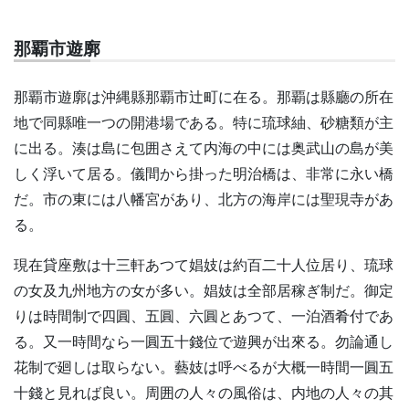
那覇市遊廓
那覇市遊廓は沖縄縣那覇市辻町に在る。那覇は縣廳の所在
地で同縣唯一つの開港場である。特に琉球紬、砂糖類が主
に出る。湊は島に包囲さえて内海の中には奥武山の島が美
しく浮いて居る。儀間から掛った明治橋は、非常に永い橋
だ。市の東には八幡宮があり、北方の海岸には聖現寺があ
る。
現在貸座敷は十三軒あつて娼妓は約百二十人位居り、琉球
の女及九州地方の女が多い。娼妓は全部居稼ぎ制だ。御定
りは時間制で四圓、五圓、六圓とあつて、一泊酒肴付であ
る。又一時間なら一圓五十錢位で遊興が出來る。勿論通し
花制で廻しは取らない。藝妓は呼べるが大概一時間一圓五
十錢と見れば良い。周囲の人々の風俗は、内地の人々の其